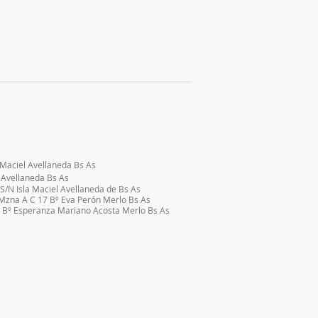
 Maciel Avellaneda Bs As
iel Avellaneda Bs As
S/N Isla Maciel Avellaneda de Bs As
Mzna A C 17 Bº Eva Perón Merlo Bs As
 Bº Esperanza Mariano Acosta Merlo Bs As