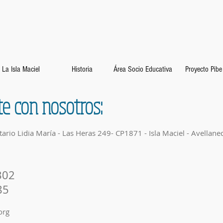
La Isla Maciel
Historia
Área Socio Educativa
Proyecto Pibe
te con nosotros:
rio Lidia María - Las Heras 249- CP1871 - Isla Maciel - Avellaneda
02
85
org