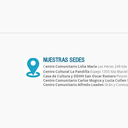
NUESTRAS SEDES
C
entro Comunitario Lidia María
Las Heras 249 Isla
Centro Cultural La Pandilla
Espejo 1355 Isla Mac
Casa de Cultura y DDHH San Oscar Romero
Pinzon 
Centro Comunitario Carlos Mugica y Lucía Cullen
Centro Comunitario Alfredo Leaden
Orán y Conesa